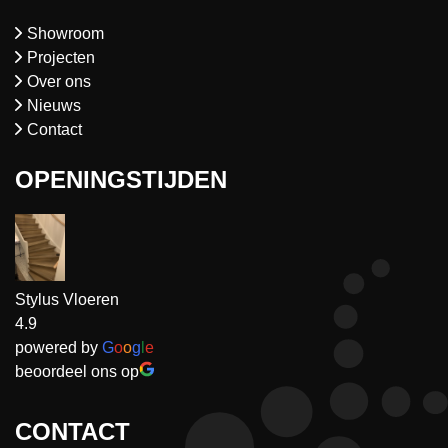
Showroom
Projecten
Over ons
Nieuws
Contact
OPENINGSTIJDEN
Stylus Vloeren
4.9
powered by
G
o
o
g
l
e
beoordeel ons op
CONTACT