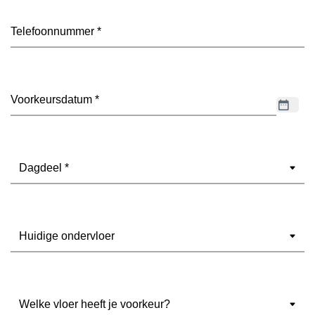
Telefoon
(Vereist)
Datum
(Vereist)
Dagdeel
(Vereist)
Ondervloer
(Vereist)
Welke
vloer