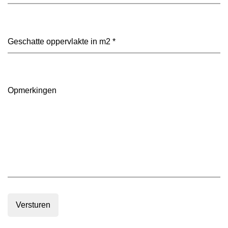
heeft
je
voorkeur?
Geschatte
(Vereist)
oppervlakte
in
m2
(Vereist)
Opmerkingen
Versturen