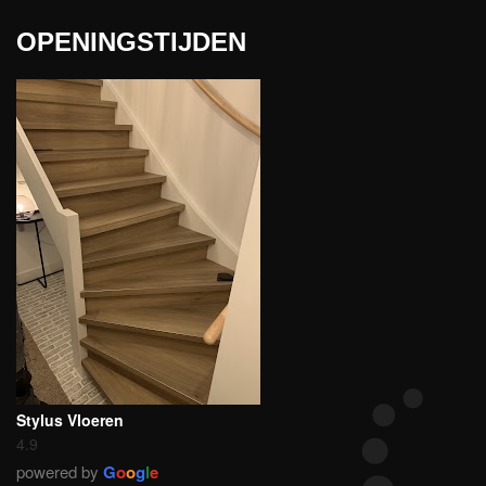
OPENINGSTIJDEN
Stylus Vloeren
4.9
powered by
G
o
o
g
l
e