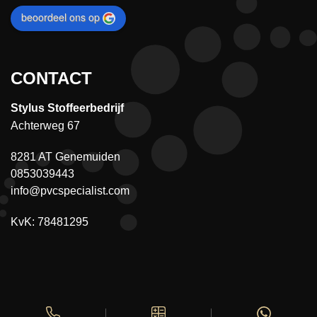
beoordeel ons op
CONTACT
Stylus Stoffeerbedrijf
Achterweg 67
8281 AT Genemuiden
0853039443
info@pvcspecialist.com
KvK: 78481295