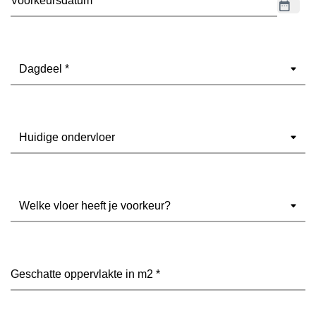
Dagdeel
(Vereist)
Ondervloer
(Vereist)
Welke
vloer
heeft
je
voorkeur?
Geschatte
(Vereist)
oppervlakte
in