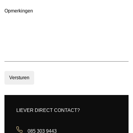
m2
(Vereist)
Opmerkingen
Versturen
LIEVER DIRECT CONTACT?
085 303 9443