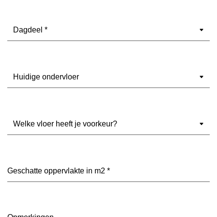
Dagdeel
(Vereist)
Ondervloer
(Vereist)
Welke
vloer
heeft
je
voorkeur?
Geschatte
(Vereist)
oppervlakte
in
m2
(Vereist)
Opmerkingen