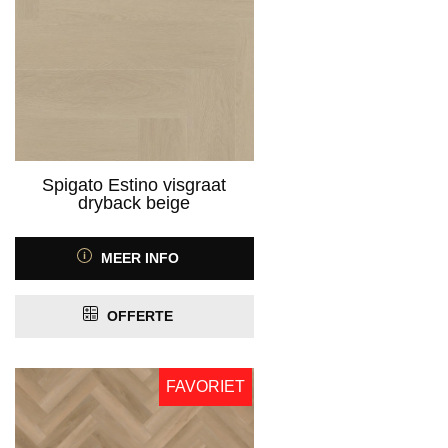
Product Kleurspectrum
Product Motief
Spigato Estino visgraat
dryback beige
MEER INFO
Product Antislip
ja
(55)
OFFERTE
Product Antistatisch
FAVORIET
Product Contactgeluidreductie
vanaf 10 dB
(1)