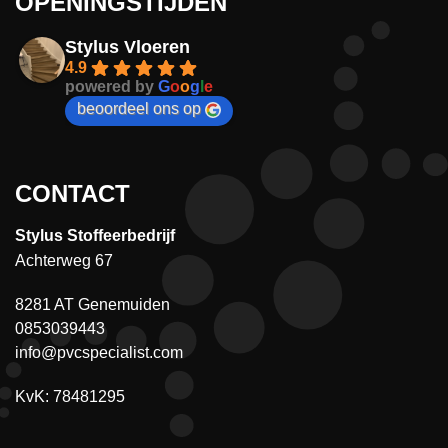
OPENINGSTIJDEN
Stylus Vloeren
4.9
powered by
G
o
o
g
l
e
beoordeel ons op
CONTACT
Stylus Stoffeerbedrijf
Achterweg 67
8281 AT Genemuiden
0853039443
info@pvcspecialist.com
KvK: 78481295