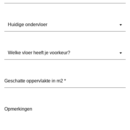
Ondervloer
(Vereist)
Welke
vloer
heeft
je
voorkeur?
Geschatte
(Vereist)
oppervlakte
in
m2
(Vereist)
Opmerkingen