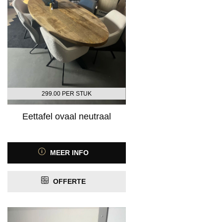
Product Kleurspectrum
299.00 PER STUK
Product Motief
Eettafel ovaal neutraal
Product Antislip
MEER INFO
Product Antistatisch
OFFERTE
Product Contactgeluidreductie
Product Geschikt voor vloerverwarming