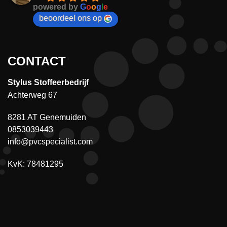
powered by
G
o
o
g
l
e
beoordeel ons op
CONTACT
Stylus Stoffeerbedrijf
Achterweg 67
8281 AT Genemuiden
0853039443
info@pvcspecialist.com
KvK: 78481295