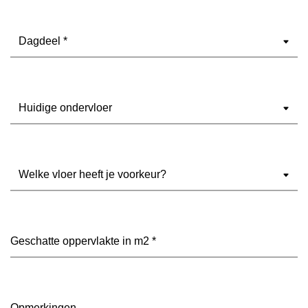
Dagdeel
(Vereist)
Ondervloer
(Vereist)
Welke
vloer
heeft
je
voorkeur?
Geschatte
(Vereist)
oppervlakte
in
m2
(Vereist)
Opmerkingen