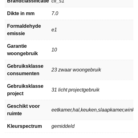
Brandclassificatie
cfl_s1
Dikte in mm
7.0
Formaldehyde
e1
emissie
Garantie
10
woongebruik
Gebruiksklasse
23 zwaar woongebruik
consumenten
Gebruiksklasse
31 licht projectgebruik
project
Geschikt voor
eetkamer,hal,keuken,slaapkamer,wink
ruimte
Kleurspectrum
gemiddeld