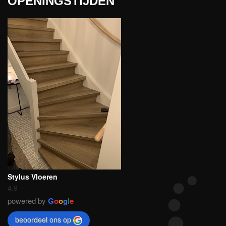
OPENINGSTIJDEN
Stylus Vloeren
4.9
powered by
G
o
o
g
l
e
beoordeel ons op