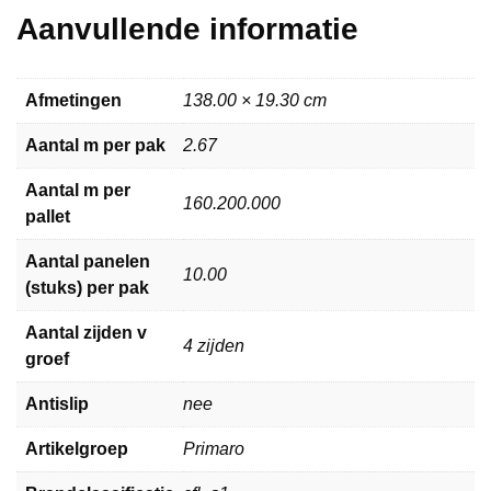
Aanvullende informatie
Afmetingen
138.00 × 19.30 cm
Aantal m per pak
2.67
Aantal m per
160.200.000
pallet
Aantal panelen
10.00
(stuks) per pak
Aantal zijden v
4 zijden
groef
Antislip
nee
Artikelgroep
Primaro