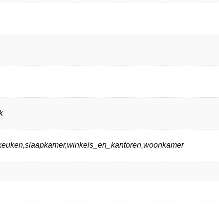
k
n,keuken,slaapkamer,winkels_en_kantoren,woonkamer