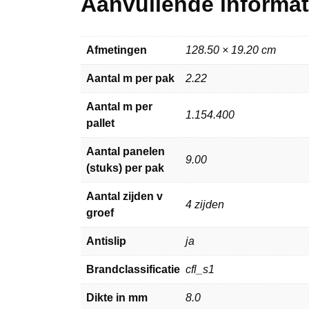
Aanvullende informat
Afmetingen
128.50 × 19.20 cm
Aantal m per pak
2.22
Aantal m per
1.154.400
pallet
Aantal panelen
9.00
(stuks) per pak
Aantal zijden v
4 zijden
groef
Antislip
ja
Brandclassificatie
cfl_s1
Dikte in mm
8.0