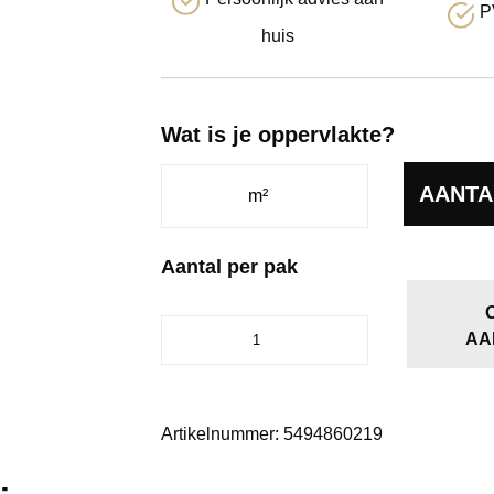
P
huis
Wat is je oppervlakte?
AANTA
Aantal per pak
Original
AA
classic
grijsbruin
eiken
aantal
Artikelnummer:
5494860219