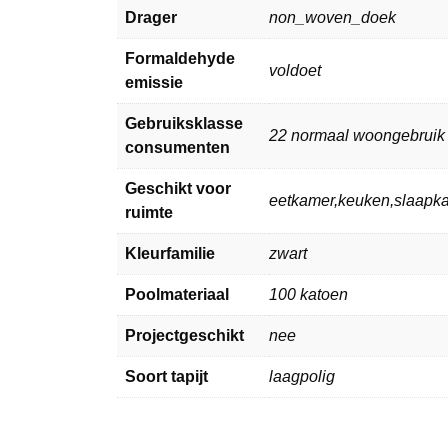
Drager
non_woven_doek
Formaldehyde
voldoet
emissie
Gebruiksklasse
22 normaal woongebruik
consumenten
Geschikt voor
eetkamer,keuken,slaap
ruimte
Kleurfamilie
zwart
Poolmateriaal
100 katoen
Projectgeschikt
nee
Soort tapijt
laagpolig