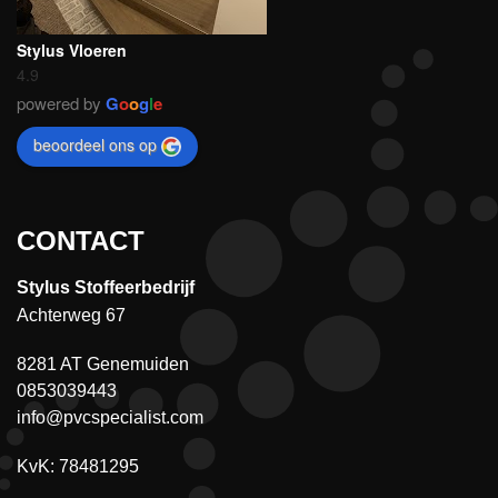
Stylus Vloeren
4.9
powered by
G
o
o
g
l
e
beoordeel ons op
CONTACT
Stylus Stoffeerbedrijf
Achterweg 67
8281 AT Genemuiden
0853039443
info@pvcspecialist.com
KvK: 78481295