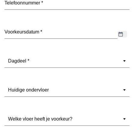
Datum
(Vereist)
Dagdeel
(Vereist)
Ondervloer
(Vereist)
Welke
vloer
heeft