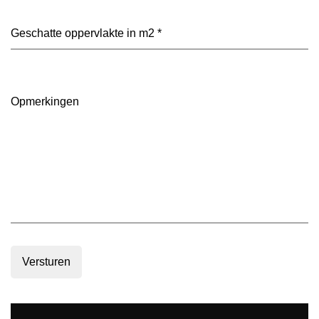
je
voorkeur?
Geschatte
(Vereist)
oppervlakte
in
m2
(Vereist)
Opmerkingen
Versturen