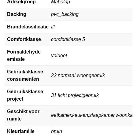
Artikelgroep
Mabotap
Backing
pvc_backing
Brandclassificatie
ffl
Comfortklasse
comfortklasse 5
Formaldehyde
voldoet
emissie
Gebruiksklasse
22 normaal woongebruik
consumenten
Gebruiksklasse
31 licht projectgebruik
project
Geschikt voor
eetkamer,keuken,slaapkamer,woonkam
ruimte
Kleurfamilie
bruin