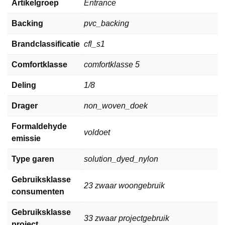
Artikelgroep
Entrance
Backing
pvc_backing
Brandclassificatie
cfl_s1
Comfortklasse
comfortklasse 5
Deling
1/8
Drager
non_woven_doek
Formaldehyde
voldoet
emissie
Type garen
solution_dyed_nylon
Gebruiksklasse
23 zwaar woongebruik
consumenten
Gebruiksklasse
33 zwaar projectgebruik
project