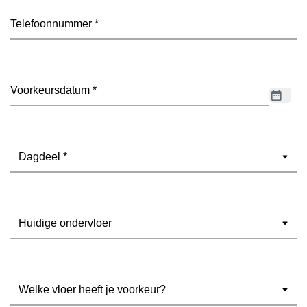
Telefoon
(Vereist)
Datum
(Vereist)
Dagdeel
(Vereist)
Ondervloer
(Vereist)
Welke
vloer