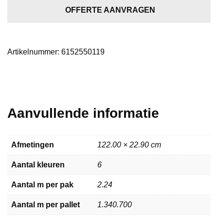
warm
OFFERTE AANVRAGEN
brown
aantal
Artikelnummer:
6152550119
Aanvullende informatie
Afmetingen
122.00 × 22.90 cm
Aantal kleuren
6
Aantal m per pak
2.24
Aantal m per pallet
1.340.700