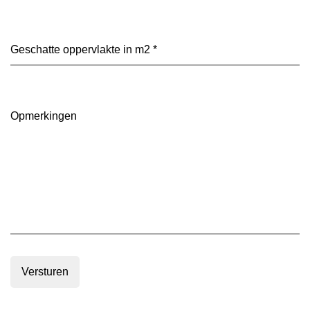
heeft
je
voorkeur?
Geschatte
(Vereist)
oppervlakte
in
m2
(Vereist)
Opmerkingen
Versturen