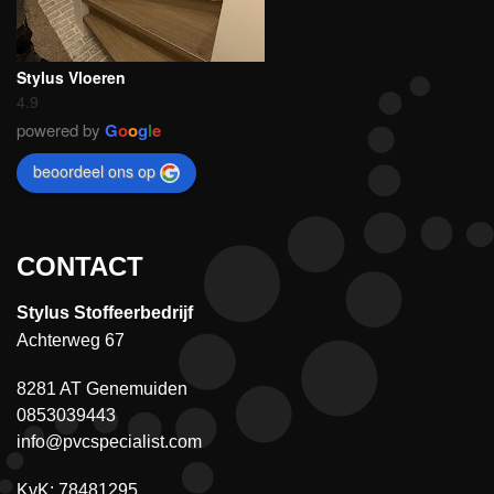
Stylus Vloeren
4.9
powered by
G
o
o
g
l
e
beoordeel ons op
CONTACT
Stylus Stoffeerbedrijf
Achterweg 67
8281 AT Genemuiden
0853039443
info@pvcspecialist.com
KvK: 78481295