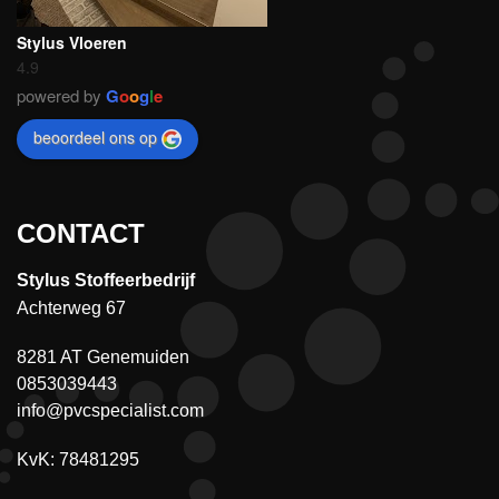
Stylus Vloeren
4.9
powered by
G
o
o
g
l
e
beoordeel ons op
CONTACT
Stylus Stoffeerbedrijf
Achterweg 67
8281 AT Genemuiden
0853039443
info@pvcspecialist.com
KvK: 78481295