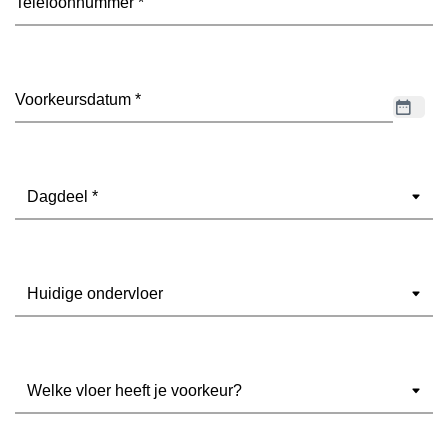
Datum
(Vereist)
Dagdeel
(Vereist)
Ondervloer
(Vereist)
Welke
vloer
heeft