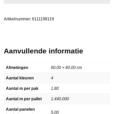
aantal
Artikelnummer:
6111198119
Aanvullende informatie
Afmetingen
60.00 × 60.00 cm
Aantal kleuren
4
Aantal m per pak
1.80
Aantal m per pallet
1.440.000
Aantal panelen
5.00