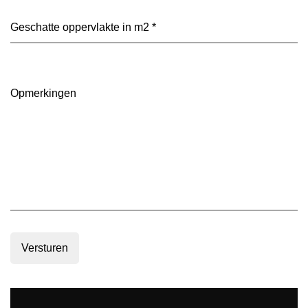
je
voorkeur?
Geschatte
(Vereist)
oppervlakte
in
m2
(Vereist)
Opmerkingen
Versturen