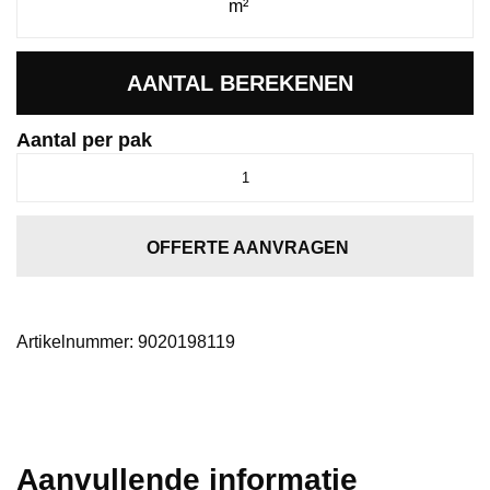
AANTAL BEREKENEN
Aantal per pak
Baroso
XL
click
SRC
OFFERTE AANVRAGEN
grey
aantal
Artikelnummer:
9020198119
Aanvullende informatie