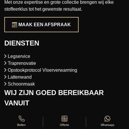
Met onze expertise en grote collectie brengen wij elke
stoffeerklus tot het gewenste resultaat.
MAAK EEN AFSPRAAK
DIENSTEN
Legservice
Traprenovatie
Opstookprotocol Vloerverwarming
Lattenwand
Schoonmaak
WIJ ZIJN GOED BEREIKBAAR
VANUIT
Almere
Amersfoort
Offerte
Whatsapp
Bellen