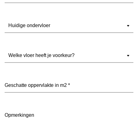
Ondervloer
(Vereist)
Welke
vloer
heeft
je
voorkeur?
Geschatte
(Vereist)
oppervlakte
in
m2
(Vereist)
Opmerkingen