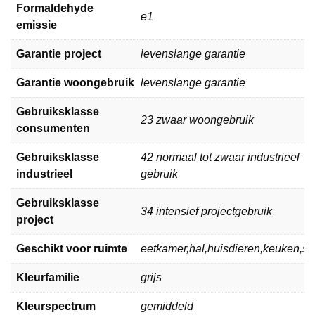
Formaldehyde
e1
emissie
Garantie project
levenslange garantie
Garantie woongebruik
levenslange garantie
Gebruiksklasse
23 zwaar woongebruik
consumenten
Gebruiksklasse
42 normaal tot zwaar industrieel
industrieel
gebruik
Gebruiksklasse
34 intensief projectgebruik
project
Geschikt voor ruimte
eetkamer,hal,huisdieren,keuken,
Kleurfamilie
grijs
Kleurspectrum
gemiddeld