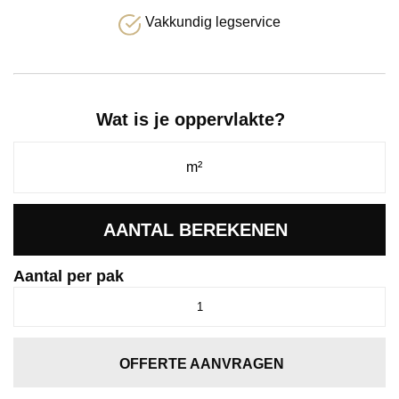
Vakkundig legservice
Wat is je oppervlakte?
AANTAL BEREKENEN
Aantal per pak
Basic
click
SRC
dark
OFFERTE AANVRAGEN
grey