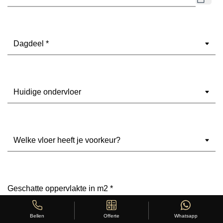
Dagdeel
(Vereist)
Ondervloer
(Vereist)
Welke
vloer
heeft
je
voorkeur?
Geschatte
(Vereist)
oppervlakte
in
Offerte
Whatsapp
Bellen
m2
(Vereist)