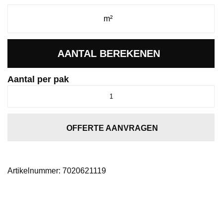
AANTAL BEREKENEN
Aantal per pak
Ceramo
XL
click
SRC
OFFERTE AANVRAGEN
light
grey
aantal
Artikelnummer:
7020621119