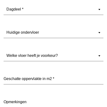
Dagdeel
(Vereist)
Ondervloer
(Vereist)
Welke
vloer
heeft
je
voorkeur?
Geschatte
(Vereist)
oppervlakte
in
m2
(Vereist)
Opmerkingen