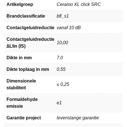
Artikelgroep
Ceramo XL click SRC
Brandclassificatie
bfl_s1
Contactgeluidreductie
vanaf 10 dB
Contactgeluidreductie
10,00
∆Llin (IS)
Dikte in mm
7.0
Dikte toplaag in mm
0.55
Dimensionele
≤ 0,25
stabiliteit
Formaldehyde
e1
emissie
Garantie project
levenslange garantie