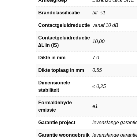
Artikelgroep
Essenzo click SRC
Brandclassificatie
bfl_s1
Contactgeluidreductie
vanaf 10 dB
Contactgeluidreductie
10,00
∆Llin (IS)
Dikte in mm
7.0
Dikte toplaag in mm
0.55
Dimensionele
≤ 0,25
stabiliteit
Formaldehyde
e1
emissie
Garantie project
levenslange garanti
Garantie woongebruik
levenslange garanti