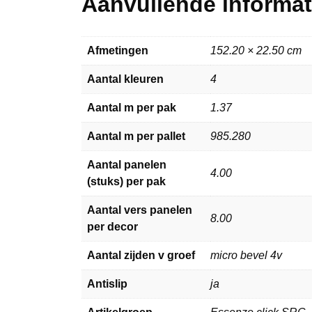
Aanvullende informat
Afmetingen
152.20 × 22.50 cm
Aantal kleuren
4
Aantal m per pak
1.37
Aantal m per pallet
985.280
Aantal panelen
4.00
(stuks) per pak
Aantal vers panelen
8.00
per decor
Aantal zijden v groef
micro bevel 4v
Antislip
ja