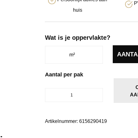
P
huis
Wat is je oppervlakte?
AANTA
Aantal per pak
Essenzo
AA
click
SRC
dark
oak
Artikelnummer:
6156290419
aantal