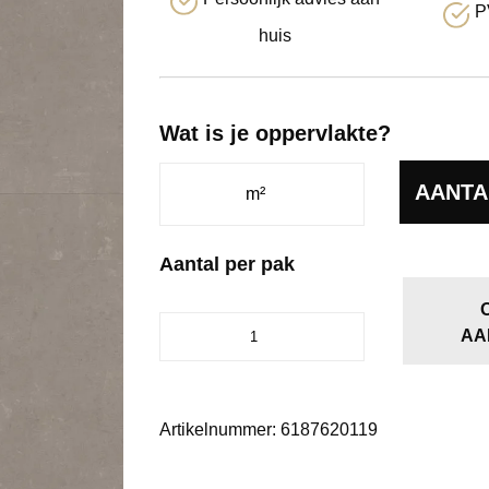
P
huis
Wat is je oppervlakte?
AANTA
Aantal per pak
Piero
AA
click
SRC
taupe
aantal
Artikelnummer:
6187620119