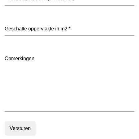
vloer
heeft
je
voorkeur?
Geschatte
(Vereist)
oppervlakte
in
m2
(Vereist)
Opmerkingen
Versturen