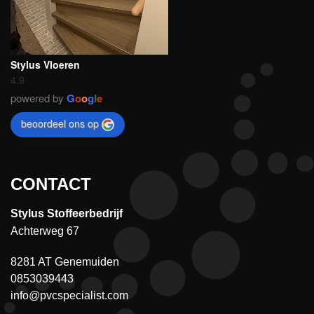
Stylus Vloeren
4.9
powered by
G
o
o
g
l
e
beoordeel ons op
CONTACT
Stylus Stoffeerbedrijf
Achterweg 67
8281 AT Genemuiden
0853039443
info@pvcspecialist.com