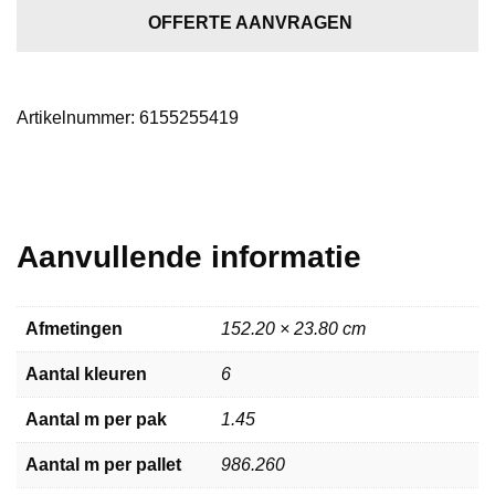
grey
OFFERTE AANVRAGEN
oak
aantal
Artikelnummer:
6155255419
Aanvullende informatie
Afmetingen
152.20 × 23.80 cm
Aantal kleuren
6
Aantal m per pak
1.45
Aantal m per pallet
986.260