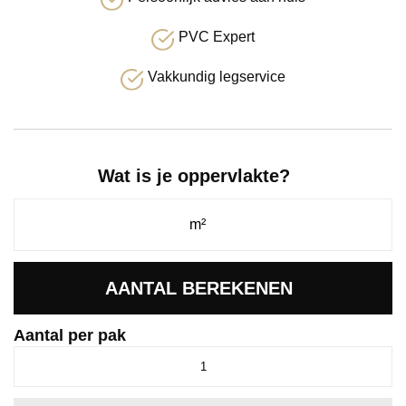
PVC Expert
Vakkundig legservice
Wat is je oppervlakte?
AANTAL BEREKENEN
Aantal per pak
Robusto
click
SRC