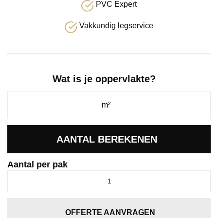
PVC Expert
Vakkundig legservice
Wat is je oppervlakte?
AANTAL BEREKENEN
Aantal per pak
Vivero
click
SRC
dark
OFFERTE AANVRAGEN