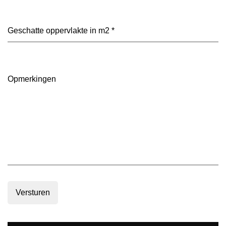
heeft
je
voorkeur?
Geschatte
(Vereist)
oppervlakte
in
m2
(Vereist)
Opmerkingen
Versturen