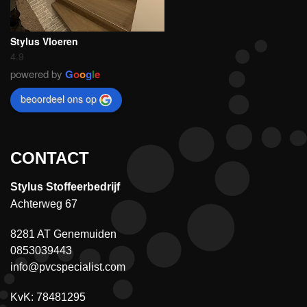
Stylus Vloeren
4.9
powered by
G
o
o
g
l
e
beoordeel ons op
CONTACT
Stylus Stoffeerbedrijf
Achterweg 67
8281 AT Genemuiden
0853039443
info@pvcspecialist.com
KvK: 78481295