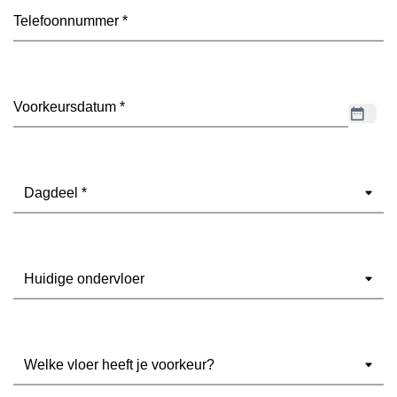
Telefoon
(Vereist)
Datum
(Vereist)
Dagdeel
(Vereist)
Ondervloer
(Vereist)
Welke
vloer