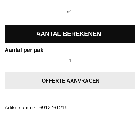
AANTAL BEREKENEN
Aantal per pak
Spigato
Navaro
visgraat
click
OFFERTE AANVRAGEN
natural
oak
aantal
Artikelnummer:
6912761219