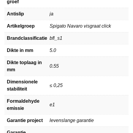
groef
Antislip
ja
Artikelgroep
Spigato Navaro visgraat click
Brandclassificatie
bfl_s1
Dikte in mm
5.0
Dikte toplaag in
0.55
mm
Dimensionele
≤ 0,25
stabiliteit
Formaldehyde
e1
emissie
Garantie project
levenslange garantie
Garantie