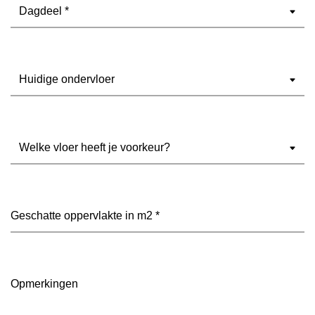
Dagdeel
(Vereist)
Ondervloer
(Vereist)
Welke
vloer
heeft
je
voorkeur?
Geschatte
(Vereist)
oppervlakte
in
m2
(Vereist)
Opmerkingen