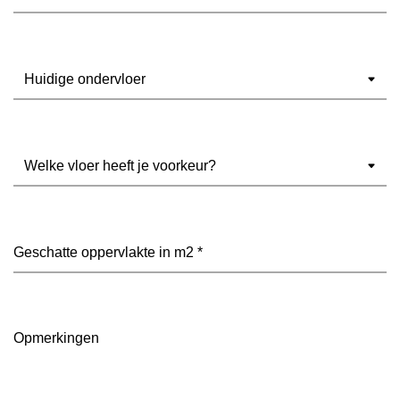
Ondervloer
(Vereist)
Welke
vloer
heeft
je
voorkeur?
Geschatte
(Vereist)
oppervlakte
in
m2
(Vereist)
Opmerkingen