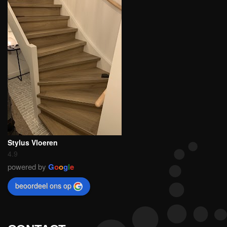
Stylus Vloeren
4.9
powered by
G
o
o
g
l
e
beoordeel ons op