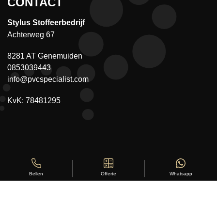
CONTACT
Stylus Stoffeerbedrijf
Achterweg 67
8281 AT Genemuiden
0853039443
info@pvcspecialist.com
KvK: 78481295
Offerte
Whatsapp
Bellen
Copyright ©
Stylus Vloeren
2026