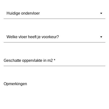
Ondervloer
(Vereist)
Welke
vloer
heeft
je
voorkeur?
Geschatte
(Vereist)
oppervlakte
in
m2
(Vereist)
Opmerkingen