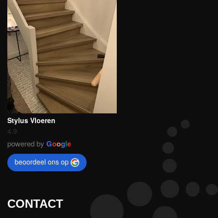
Stylus Vloeren
4.9
powered by
G
o
o
g
l
e
beoordeel ons op
CONTACT