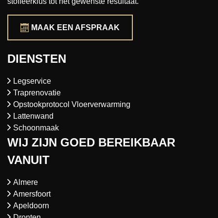
stoffeerklus tot het gewenste resultaat.
MAAK EEN AFSPRAAK
DIENSTEN
Legservice
Traprenovatie
Opstookprotocol Vloerverwarming
Lattenwand
Schoonmaak
WIJ ZIJN GOED BEREIKBAAR
VANUIT
Almere
Amersfoort
Apeldoorn
Dronten