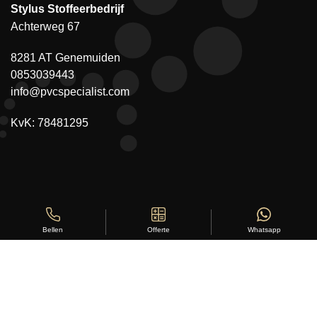
Stylus Stoffeerbedrijf
Achterweg 67
8281 AT Genemuiden
0853039443
info@pvcspecialist.com
KvK: 78481295
Offerte
Whatsapp
Bellen
Copyright ©
Stylus Vloeren
2026
Sitemap
|
Privacy Statement
|
Voorwaarden
|
Beoordeling
door