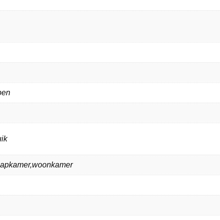
ppen
ik
laapkamer,woonkamer