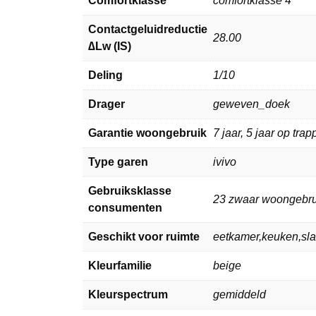
Comfortklasse
comfortklasse 4
Contactgeluidreductie
28.00
∆Lw (IS)
Deling
1/10
Drager
geweven_doek
Garantie woongebruik
7 jaar, 5 jaar op tra
Type garen
ivivo
Gebruiksklasse
23 zwaar woongebru
consumenten
Geschikt voor ruimte
eetkamer,keuken,s
Kleurfamilie
beige
Kleurspectrum
gemiddeld