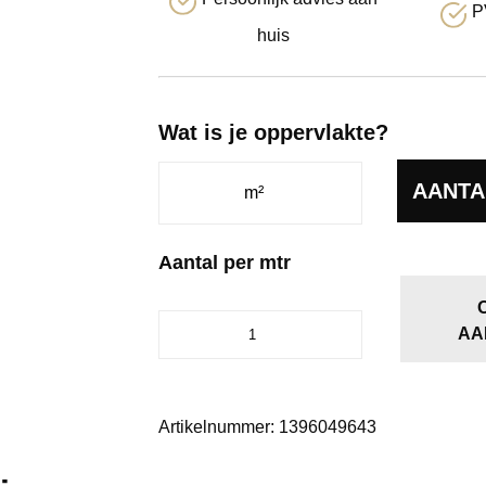
P
huis
Wat is je oppervlakte?
AANTA
Aantal per mtr
Detroit
AA
vivendi
grijsbeige
0496
aantal
Artikelnummer:
1396049643