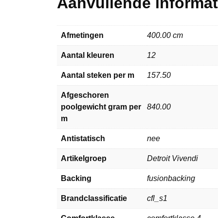
Aanvullende informat
Afmetingen
400.00 cm
Aantal kleuren
12
Aantal steken per m
157.50
Afgeschoren
poolgewicht gram per
840.00
m
Antistatisch
nee
Artikelgroep
Detroit Vivendi
Backing
fusionbacking
Brandclassificatie
cfl_s1