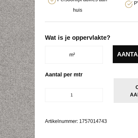
P
huis
Wat is je oppervlakte?
AANTA
Aantal per mtr
Baltimore
AA
aluminium
0147
aantal
Artikelnummer:
1757014743