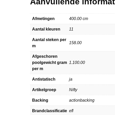
Aanvullende informat
Afmetingen
400.00 cm
Aantal kleuren
11
Aantal steken per
158.00
m
Afgeschoren
poolgewicht gram
1.100.00
per m
Antistatisch
ja
Artikelgroep
Nifty
Backing
actionbacking
Brandclassificatie
efl