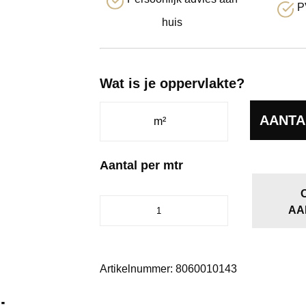
P
huis
Wat is je oppervlakte?
AANTA
Aantal per mtr
Nifty
AA
donkergrijs
0101
aantal
Artikelnummer:
8060010143