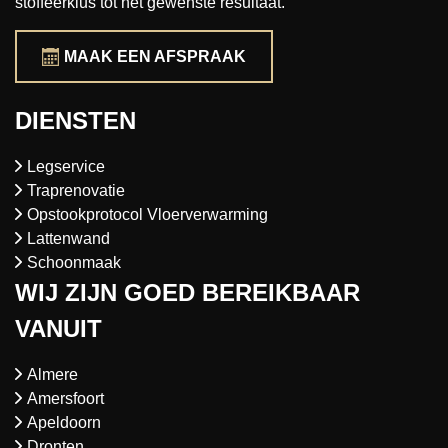
stoffeerklus tot het gewenste resultaat.
MAAK EEN AFSPRAAK
DIENSTEN
Legservice
Traprenovatie
Opstookprotocol Vloerverwarming
Lattenwand
Schoonmaak
WIJ ZIJN GOED BEREIKBAAR
VANUIT
Almere
Amersfoort
Apeldoorn
Dronten