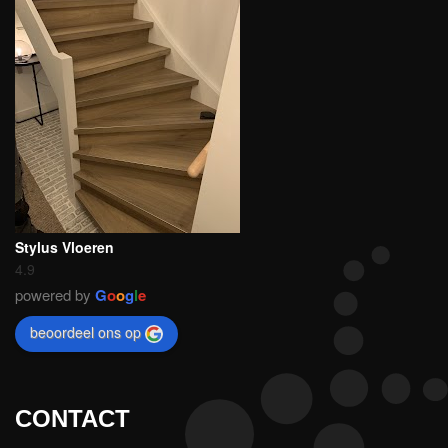
Stylus Vloeren
4.9
powered by
G
o
o
g
l
e
beoordeel ons op
CONTACT