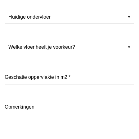
Ondervloer
(Vereist)
Welke
vloer
heeft
je
voorkeur?
Geschatte
(Vereist)
oppervlakte
in
m2
(Vereist)
Opmerkingen