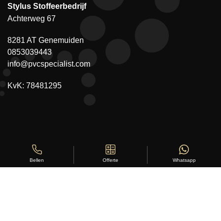
Stylus Stoffeerbedrijf
Achterweg 67
8281 AT Genemuiden
0853039443
info@pvcspecialist.com
KvK: 78481295
Offerte
Whatsapp
Bellen
Copyright ©
Stylus Vloeren
2026
Sitemap
|
Privacy Statement
|
Voorwaarden
|
Beoordeling
door