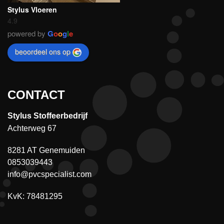
Stylus Vloeren
4.9
powered by
G
o
o
g
l
e
beoordeel ons op
CONTACT
Stylus Stoffeerbedrijf
Achterweg 67
8281 AT Genemuiden
0853039443
info@pvcspecialist.com
KvK: 78481295