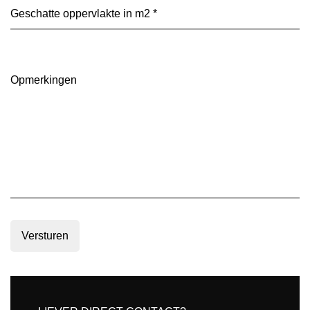
voorkeur?
Geschatte
(Vereist)
oppervlakte
in
m2
(Vereist)
Opmerkingen
Versturen