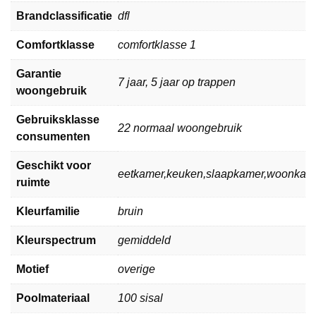
Brandclassificatie
dfl
Comfortklasse
comfortklasse 1
Garantie
7 jaar, 5 jaar op trappen
woongebruik
Gebruiksklasse
22 normaal woongebruik
consumenten
Geschikt voor
eetkamer,keuken,slaapkamer,woonkam
ruimte
Kleurfamilie
bruin
Kleurspectrum
gemiddeld
Motief
overige
Poolmateriaal
100 sisal