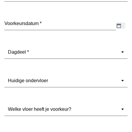
Datum
(Vereist)
Dagdeel
(Vereist)
Ondervloer
(Vereist)
Welke
vloer
heeft
je