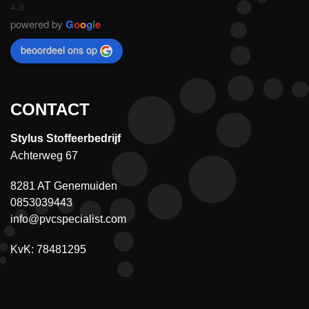
4.9
powered by
G
o
o
g
l
e
beoordeel ons op
CONTACT
Stylus Stoffeerbedrijf
Achterweg 67
8281 AT Genemuiden
0853039443
info@pvcspecialist.com
KvK: 78481295