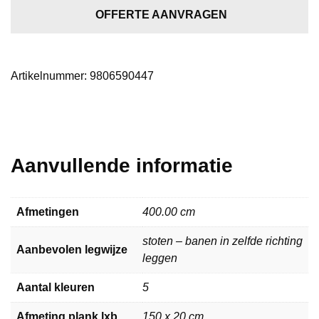
donker
OFFERTE AANVRAGEN
naturel
5904
aantal
Artikelnummer:
9806590447
Aanvullende informatie
Afmetingen
400.00 cm
stoten – banen in zelfde richting
Aanbevolen legwijze
leggen
Aantal kleuren
5
Afmeting plank lxb
150 x 20 cm