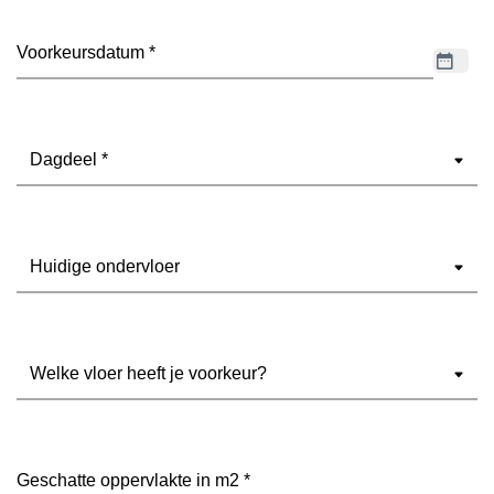
Datum
(Vereist)
Dagdeel
(Vereist)
Ondervloer
(Vereist)
Welke
vloer
heeft
je
voorkeur?
Geschatte