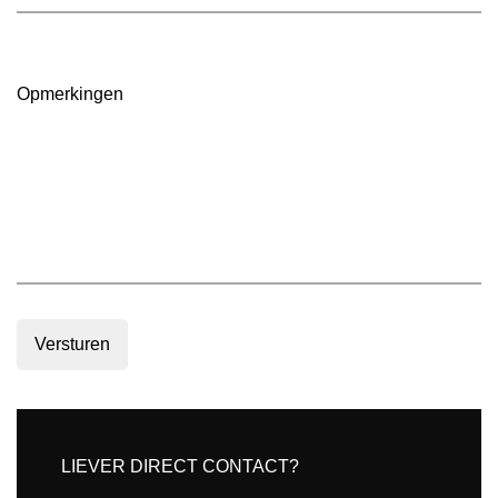
(Vereist)
oppervlakte
in
m2
(Vereist)
Opmerkingen
Versturen
LIEVER DIRECT CONTACT?