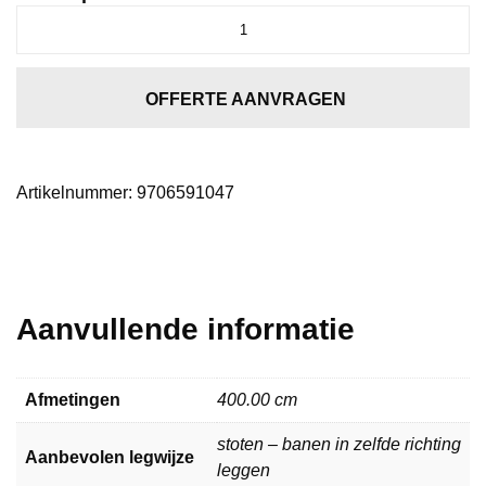
Supreme
Calvados
eiken
beige
OFFERTE AANVRAGEN
5910
aantal
Artikelnummer:
9706591047
Aanvullende informatie
Afmetingen
400.00 cm
stoten – banen in zelfde richting
Aanbevolen legwijze
leggen