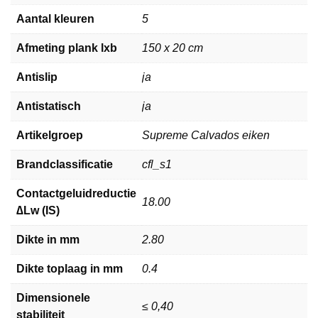
Aantal kleuren
5
Afmeting plank lxb
150 x 20 cm
Antislip
ja
Antistatisch
ja
Artikelgroep
Supreme Calvados eiken
Brandclassificatie
cfl_s1
Contactgeluidreductie
18.00
∆Lw (IS)
Dikte in mm
2.80
Dikte toplaag in mm
0.4
Dimensionele
≤ 0,40
stabiliteit