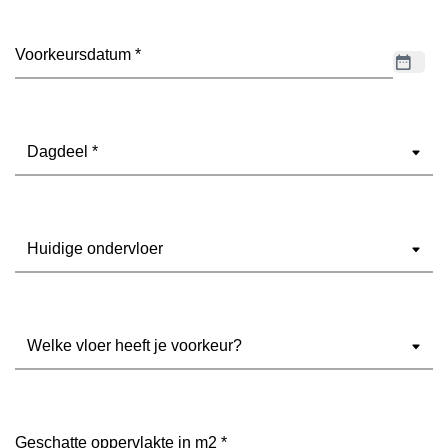
Datum
(Vereist)
Dagdeel
(Vereist)
Ondervloer
(Vereist)
Welke
vloer
heeft
je
voorkeur?
Geschatte