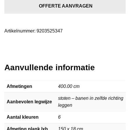
5253
OFFERTE AANVRAGEN
aantal
Artikelnummer:
9203525347
Aanvullende informatie
Afmetingen
400.00 cm
stoten – banen in zelfde richting
Aanbevolen legwijze
leggen
Aantal kleuren
6
Afmeting plank lxb
150 x 18 cm