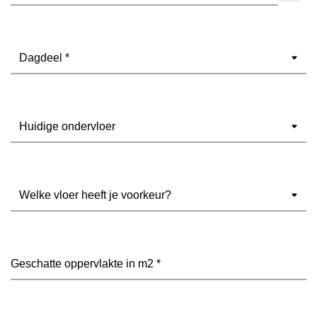
Dagdeel
(Vereist)
Ondervloer
(Vereist)
Welke
vloer
heeft
je
voorkeur?
Geschatte
(Vereist)
oppervlakte
in
m2
(Vereist)