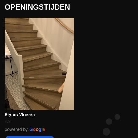
OPENINGSTIJDEN
Stylus Vloeren
4.9
powered by
G
o
o
g
l
e