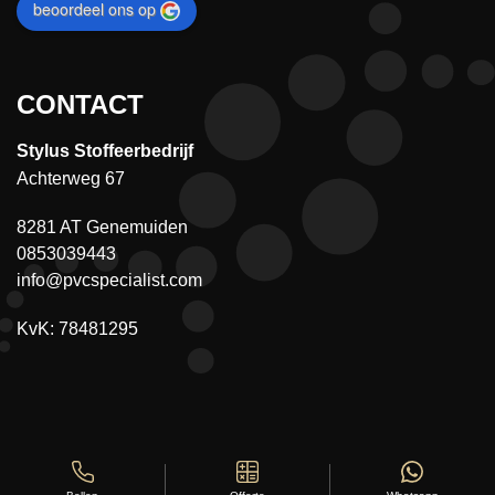
beoordeel ons op
CONTACT
Stylus Stoffeerbedrijf
Achterweg 67
8281 AT Genemuiden
0853039443
info@pvcspecialist.com
KvK: 78481295