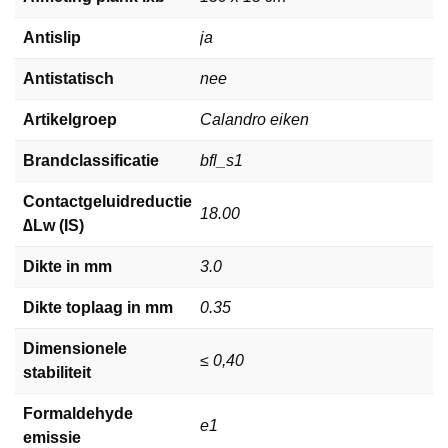
Antislip
ja
Antistatisch
nee
Artikelgroep
Calandro eiken
Brandclassificatie
bfl_s1
Contactgeluidreductie
18.00
∆Lw (IS)
Dikte in mm
3.0
Dikte toplaag in mm
0.35
Dimensionele
≤ 0,40
stabiliteit
Formaldehyde
e1
emissie