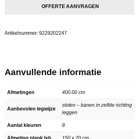
licht
OFFERTE AANVRAGEN
naturel
2022
aantal
Artikelnummer:
9229202247
Aanvullende informatie
Afmetingen
400.00 cm
stoten – banen in zelfde richting
Aanbevolen legwijze
leggen
Aantal kleuren
8
Afmeting plank lxb
150 x 20 cm