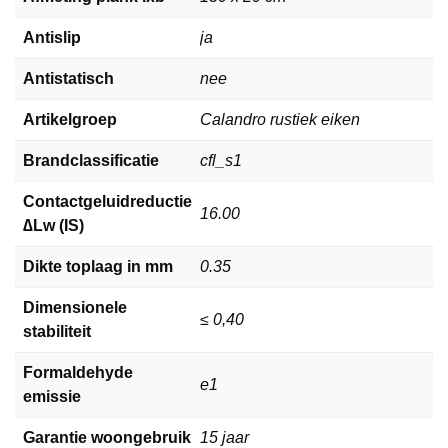
Antislip
ja
Antistatisch
nee
Artikelgroep
Calandro rustiek eiken
Brandclassificatie
cfl_s1
Contactgeluidreductie
16.00
∆Lw (IS)
Dikte toplaag in mm
0.35
Dimensionele
≤ 0,40
stabiliteit
Formaldehyde
e1
emissie
Garantie woongebruik
15 jaar