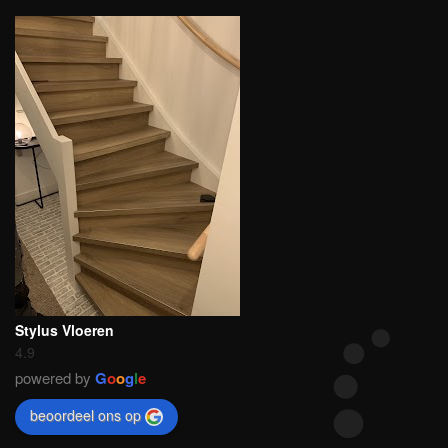
Stylus Vloeren
4.9
powered by
G
o
o
g
l
e
beoordeel ons op