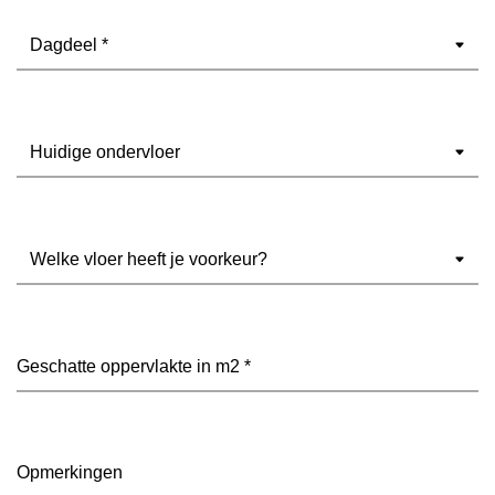
Dagdeel
(Vereist)
Ondervloer
(Vereist)
Welke
vloer
heeft
je
voorkeur?
Geschatte
(Vereist)
oppervlakte
in
m2
(Vereist)
Opmerkingen