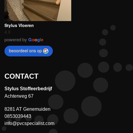
Stylus Vloeren
4.9
powered by
G
o
o
g
l
e
beoordeel ons op
CONTACT
Stylus Stoffeerbedrijf
Achterweg 67
8281 AT Genemuiden
0853039443
info@pvcspecialist.com