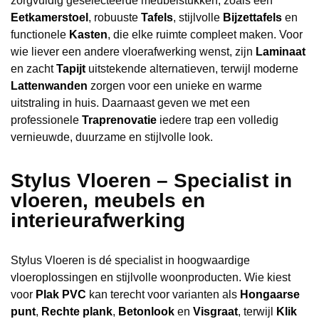
zorgvuldig geselecteerde meubelstukken, zoals een
Eetkamerstoel
, robuuste
Tafels
, stijlvolle
Bijzettafels
en
functionele
Kasten
, die elke ruimte compleet maken. Voor
wie liever een andere vloerafwerking wenst, zijn
Laminaat
en zacht
Tapijt
uitstekende alternatieven, terwijl moderne
Lattenwanden
zorgen voor een unieke en warme
uitstraling in huis. Daarnaast geven we met een
professionele
Traprenovatie
iedere trap een volledig
vernieuwde, duurzame en stijlvolle look.
Stylus Vloeren – Specialist in
vloeren, meubels en
interieurafwerking
Stylus Vloeren is dé specialist in hoogwaardige
vloeroplossingen en stijlvolle woonproducten. Wie kiest
voor
Plak PVC
kan terecht voor varianten als
Hongaarse
punt
,
Rechte plank
,
Betonlook
en
Visgraat
, terwijl
Klik