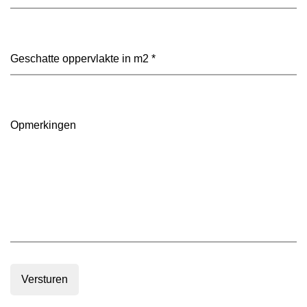
vloer
heeft
je
voorkeur?
Geschatte
(Vereist)
oppervlakte
in
m2
(Vereist)
Opmerkingen
Versturen