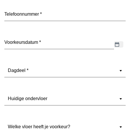
Telefoon
(Vereist)
Datum
(Vereist)
Dagdeel
(Vereist)
Ondervloer
(Vereist)
Welke