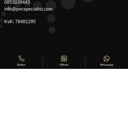
0853039443
info@pvcspecialist.com
KvK: 78481295
Offerte
Whatsapp
Bellen
Copyright ©
Stylus Vloeren
2026
Sitemap
|
Privacy Statement
|
Voorwaarden
|
Beoordeling
door
klanten:
5
/
5
|
168
beoordelingen