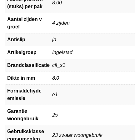
8.00
(stuks) per pak
Aantal zijden v
4 zijden
groef
Antislip
ja
Artikelgroep
Ingelstad
Brandclassificatie
cfl_s1
Dikte in mm
8.0
Formaldehyde
e1
emissie
Garantie
25
woongebruik
Gebruiksklasse
23 zwaar woongebruik
consumenten