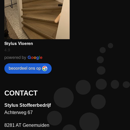
Stylus Vloeren
4.9
powered by
G
o
o
g
l
e
beoordeel ons op
CONTACT
Stylus Stoffeerbedrijf
Achterweg 67
8281 AT Genemuiden