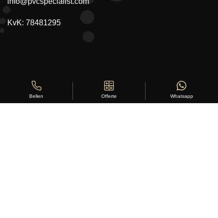
info@pvcspecialist.com
KvK: 78481295
Offerte
Whatsapp
Bellen
Copyright ©
Stylus Vloeren
2026
Sitemap
|
Privacy Statement
|
Voorwaarden
|
Beoordeling
door
klanten:
5
/
5
|
168
beoordelingen