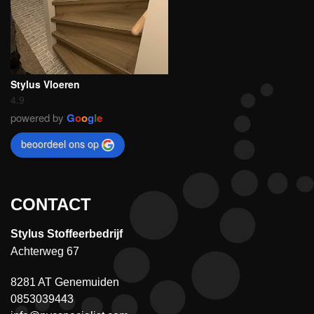
Stylus Vloeren
4.9
powered by
G
o
o
g
l
e
beoordeel ons op
CONTACT
Stylus Stoffeerbedrijf
Achterweg 67
8281 AT Genemuiden
0853039443