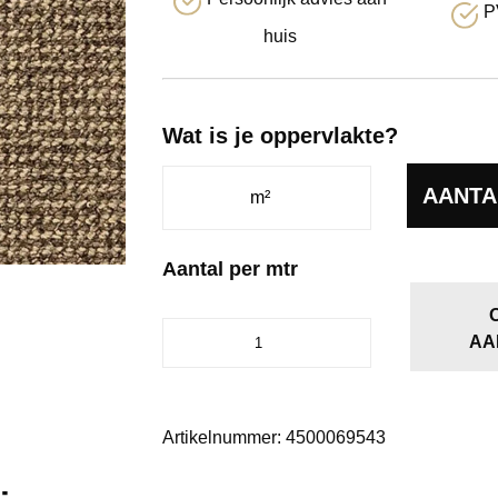
P
huis
Wat is je oppervlakte?
AANTA
Aantal per mtr
Jade
AA
cappuccino
0695
aantal
Artikelnummer:
4500069543