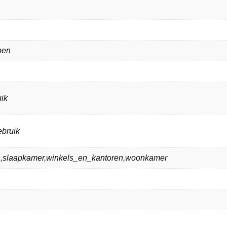
ppen
ik
ebruik
n,slaapkamer,winkels_en_kantoren,woonkamer