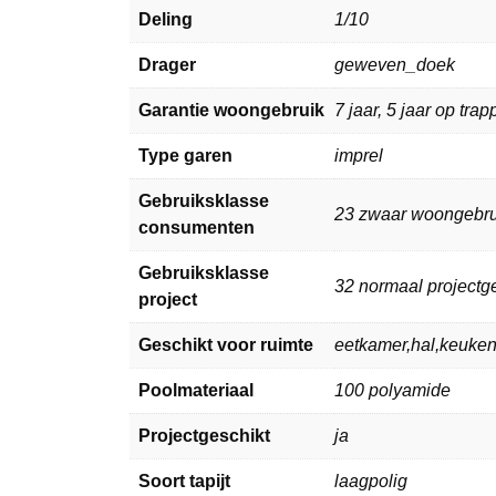
Deling
1/10
Drager
geweven_doek
Garantie woongebruik
7 jaar, 5 jaar op tra
Type garen
imprel
Gebruiksklasse
23 zwaar woongebru
consumenten
Gebruiksklasse
32 normaal projectg
project
Geschikt voor ruimte
eetkamer,hal,keuke
Poolmateriaal
100 polyamide
Projectgeschikt
ja
Soort tapijt
laagpolig