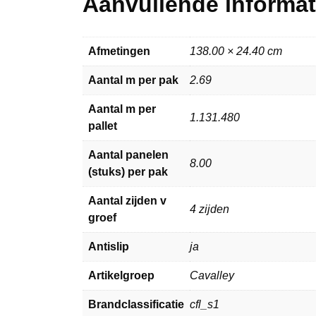
Aanvullende informat
Afmetingen
138.00 × 24.40 cm
Aantal m per pak
2.69
Aantal m per
1.131.480
pallet
Aantal panelen
8.00
(stuks) per pak
Aantal zijden v
4 zijden
groef
Antislip
ja
Artikelgroep
Cavalley
Brandclassificatie
cfl_s1