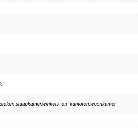
k
n,keuken,slaapkamer,winkels_en_kantoren,woonkamer