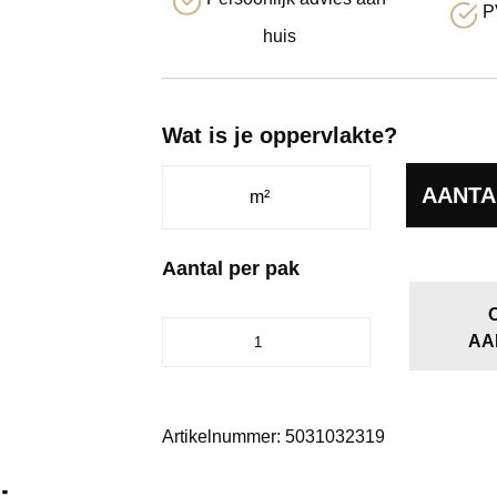
P
huis
Wat is je oppervlakte?
AANTA
Aantal per pak
Cavalley
AA
midden
eiken
aantal
Artikelnummer:
5031032319