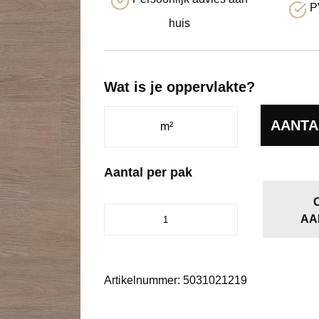
P
huis
Wat is je oppervlakte?
AANTA
Aantal per pak
Cavalley
AA
smoky
aantal
Artikelnummer:
5031021219