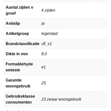
Aantal zijden v
4 zijden
groef
Antislip
ja
Artikelgroep
Ingelstad
Brandclassificatie
cfl_s1
Dikte in mm
8.0
Formaldehyde
e1
emissie
Garantie
25
woongebruik
Gebruiksklasse
23 zwaar woongebruik
consumenten