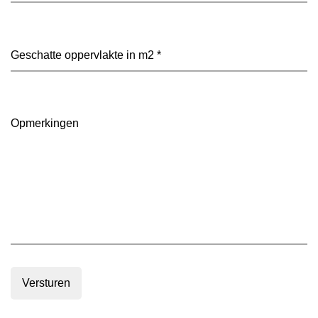
heeft
je
voorkeur?
Geschatte
(Vereist)
oppervlakte
in
m2
(Vereist)
Opmerkingen
Versturen