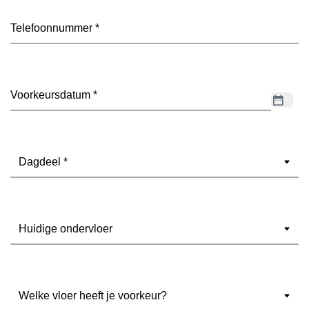
Telefoon
(Vereist)
Datum
(Vereist)
Dagdeel
(Vereist)
Ondervloer
(Vereist)
Welke
vloer