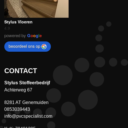
Stylus Vloeren
4.9
powered by
G
o
o
g
l
e
beoordeel ons op
CONTACT
Stylus Stoffeerbedrijf
Achterweg 67
8281 AT Genemuiden
0853039443
info@pvcspecialist.com