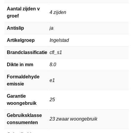
Aantal zijden v
4 zijden
groef
Antislip
ja
Artikelgroep
Ingelstad
Brandclassificatie
cfl_s1
Dikte in mm
8.0
Formaldehyde
e1
emissie
Garantie
25
woongebruik
Gebruiksklasse
23 zwaar woongebruik
consumenten