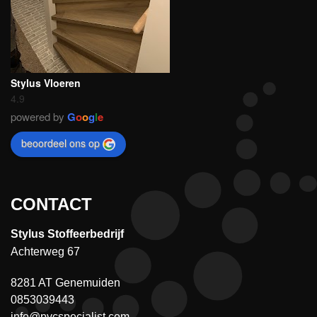
Stylus Vloeren
4.9
powered by
G
o
o
g
l
e
beoordeel ons op
CONTACT
Stylus Stoffeerbedrijf
Achterweg 67
8281 AT Genemuiden
0853039443
info@pvcspecialist.com