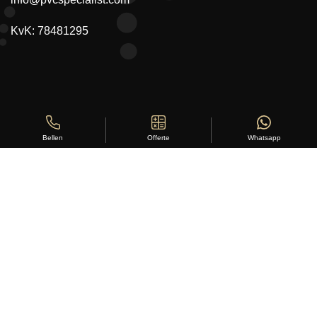
KvK: 78481295
Offerte
Whatsapp
Bellen
Copyright ©
Stylus Vloeren
2026
Sitemap
|
Privacy Statement
|
Voorwaarden
|
Beoordeling
door
klanten:
5
/
5
|
168
beoordelingen