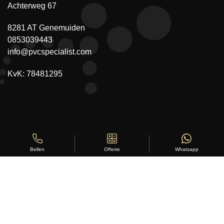
Achterweg 67
8281 AT Genemuiden
0853039443
info@pvcspecialist.com
KvK: 78481295
Offerte
Whatsapp
Bellen
Copyright ©
Stylus Vloeren
2026
Sitemap
|
Privacy Statement
|
Voorwaarden
|
Beoordeling
door
klanten:
5
/
5
|
168
beoordelingen