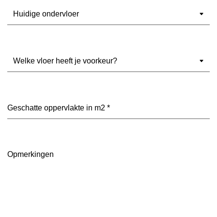
Ondervloer
(Vereist)
Welke
vloer
heeft
je
voorkeur?
Geschatte
(Vereist)
oppervlakte
in
m2
(Vereist)
Opmerkingen