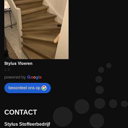
Stylus Vloeren
4.9
powered by
G
o
o
g
l
e
beoordeel ons op
CONTACT
Stylus Stoffeerbedrijf