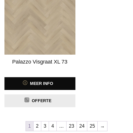
Palazzo Visgraat XL 73
MEER INFO
OFFERTE
1
2
3
4
…
23
24
25
→