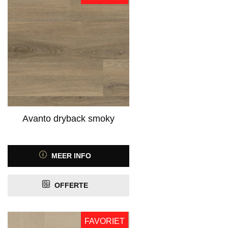
Vinyl
(7)
Product Kleur
Product Kleurfamilie
Avanto dryback smoky
Product Kleurspectrum
MEER INFO
OFFERTE
Product Motief
FAVORIET