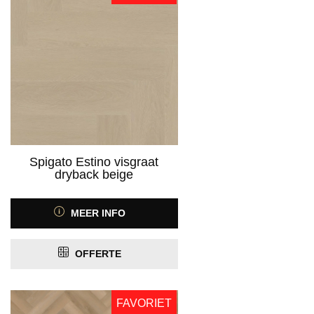
Product Antislip
ja
(296)
Product Antistatisch
ja
(7)
Product Contactgeluidreductie
Spigato Estino visgraat
dryback beige
Product Geschikt voor vloerverwarming
MEER INFO
PRIJS
OFFERTE
FAVORIET