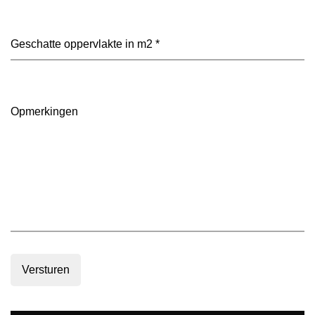
heeft
je
voorkeur?
Geschatte
(Vereist)
oppervlakte
in
m2
(Vereist)
Opmerkingen
Versturen