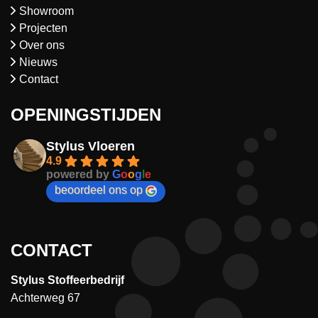
Showroom
Projecten
Over ons
Nieuws
Contact
OPENINGSTIJDEN
Stylus Vloeren
4.9
powered by
G
o
o
g
l
e
beoordeel ons op
CONTACT
Stylus Stoffeerbedrijf
Achterweg 67