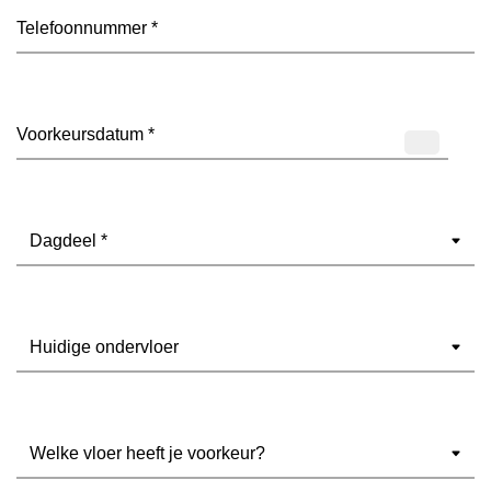
Telefoon
(Vereist)
Datum
(Vereist)
Dagdeel
(Vereist)
Ondervloer
(Vereist)
Welke
vloer