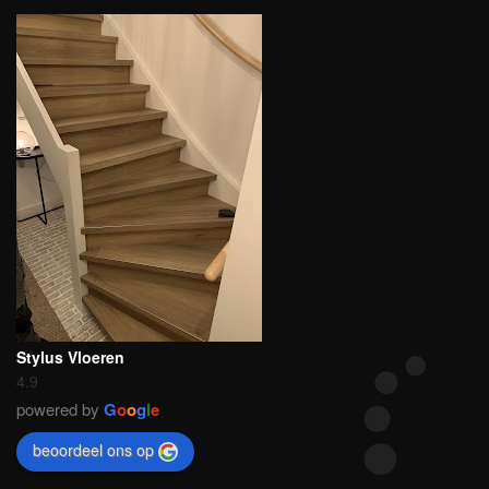
Stylus Vloeren
4.9
powered by
G
o
o
g
l
e
beoordeel ons op