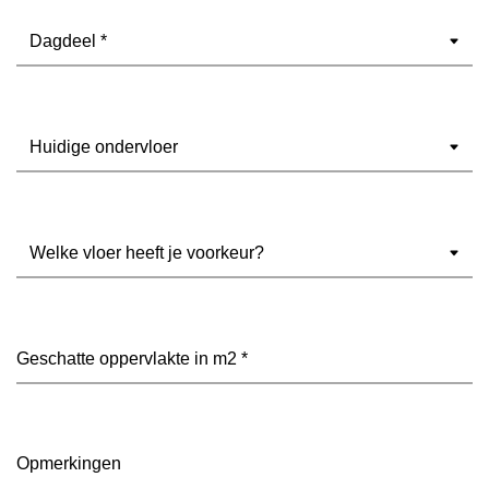
Dagdeel
(Vereist)
Ondervloer
(Vereist)
Welke
vloer
heeft
je
voorkeur?
Geschatte
(Vereist)
oppervlakte
in
m2
(Vereist)
Opmerkingen