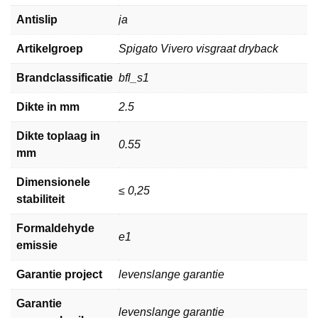
Antislip
ja
Artikelgroep
Spigato Vivero visgraat dryback
Brandclassificatie
bfl_s1
Dikte in mm
2.5
Dikte toplaag in
0.55
mm
Dimensionele
≤ 0,25
stabiliteit
Formaldehyde
e1
emissie
Garantie project
levenslange garantie
Garantie
levenslange garantie