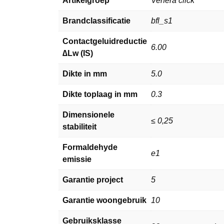
Artikelgroep
Venera click
Brandclassificatie
bfl_s1
Contactgeluidreductie
6.00
∆Lw (IS)
Dikte in mm
5.0
Dikte toplaag in mm
0.3
Dimensionele
≤ 0,25
stabiliteit
Formaldehyde
e1
emissie
Garantie project
5
Garantie woongebruik
10
Gebruiksklasse