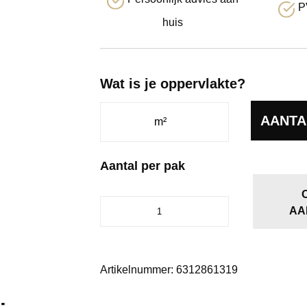
P
huis
Wat is je oppervlakte?
AANTA
Aantal per pak
Venera
AA
click
natural
oak
aantal
Artikelnummer:
6312861319