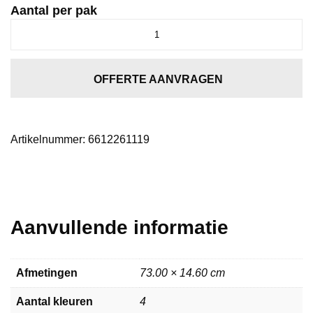
Aantal per pak
Spigato
Estino
visgraat
click
OFFERTE AANVRAGEN
SRC
dark
oak
Artikelnummer:
6612261119
aantal
Aanvullende informatie
Afmetingen
73.00 × 14.60 cm
Aantal kleuren
4