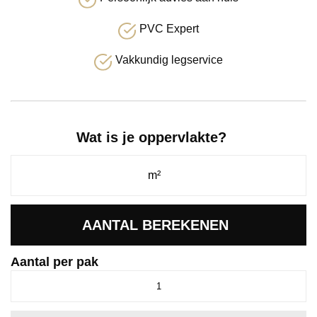
PVC Expert
Vakkundig legservice
Wat is je oppervlakte?
AANTAL BEREKENEN
Aantal per pak
Spigato
visgraat
click