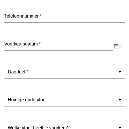
Telefoon
(Vereist)
Datum
(Vereist)
Dagdeel
(Vereist)
Ondervloer
(Vereist)
Welke