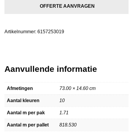
SRC
OFFERTE AANVRAGEN
smoky
aantal
Artikelnummer:
6157253019
Aanvullende informatie
Afmetingen
73.00 × 14.60 cm
Aantal kleuren
10
Aantal m per pak
1.71
Aantal m per pallet
818.530