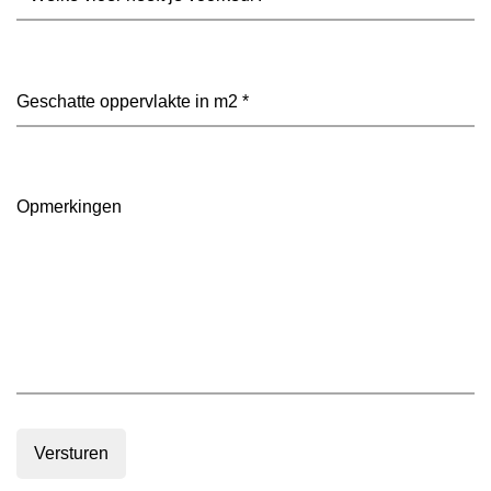
vloer
heeft
je
voorkeur?
Geschatte
(Vereist)
oppervlakte
in
m2
(Vereist)
Opmerkingen
Versturen