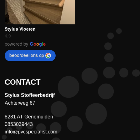
Stylus Vloeren
4.9
powered by
G
o
o
g
l
e
beoordeel ons op
CONTACT
Stylus Stoffeerbedrijf
Achterweg 67
8281 AT Genemuiden
0853039443
info@pvcspecialist.com