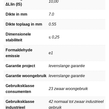
10,00
∆Llin (IS)
Dikte in mm
7.0
Dikte toplaag in mm
0.55
Dimensionele
≤ 0,25
stabiliteit
Formaldehyde
e1
emissie
Garantie project
levenslange garantie
Garantie woongebruik
levenslange garantie
Gebruiksklasse
23 zwaar woongebruik
consumenten
Gebruiksklasse
42 normaal tot zwaar industrieel
industrieel
gebruik