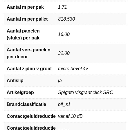
Aantal m per pak
1.71
Aantal m per pallet
818.530
Aantal panelen
16.00
(stuks) per pak
Aantal vers panelen
32.00
per decor
Aantal zijden v groef
micro bevel 4v
Antislip
ja
Artikelgroep
Spigato visgraat click SRC
Brandclassificatie
bfl_s1
Contactgeluidreductie
vanaf 10 dB
Contactgeluidreductie