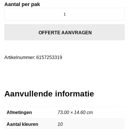
Aantal per pak
Spigato
visgraat
click
SRC
OFFERTE AANVRAGEN
light
grey
aantal
Artikelnummer:
6157253319
Aanvullende informatie
Afmetingen
73.00 × 14.60 cm
Aantal kleuren
10