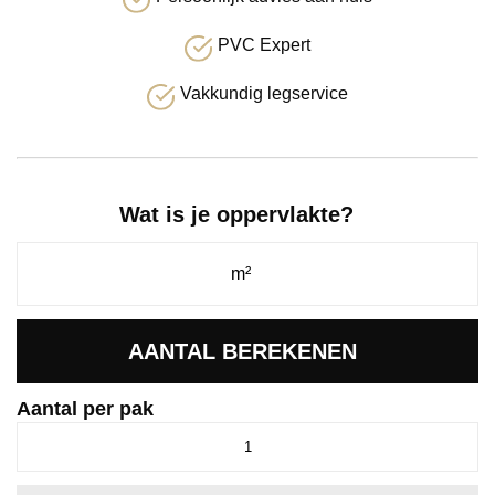
PVC Expert
Vakkundig legservice
Wat is je oppervlakte?
AANTAL BEREKENEN
Aantal per pak
Supremo
click
SRC