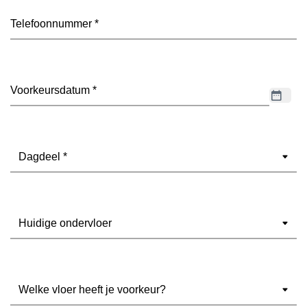
Telefoon
(Vereist)
Datum
(Vereist)
Dagdeel
(Vereist)
Ondervloer
(Vereist)
Welke
vloer