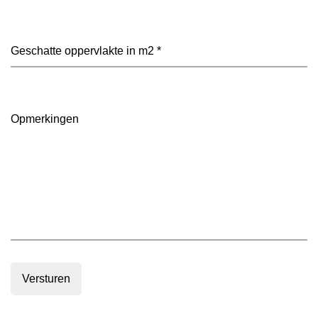
heeft
je
voorkeur?
Geschatte
(Vereist)
oppervlakte
in
m2
(Vereist)
Opmerkingen
Versturen