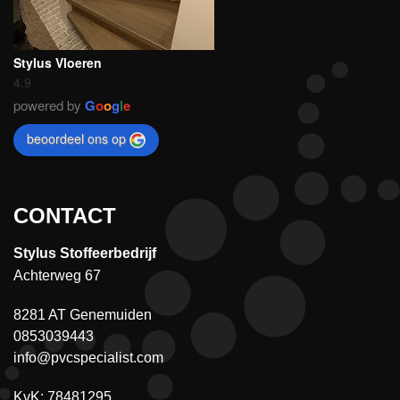
Stylus Vloeren
4.9
powered by
G
o
o
g
l
e
beoordeel ons op
CONTACT
Stylus Stoffeerbedrijf
Achterweg 67
8281 AT Genemuiden
0853039443
info@pvcspecialist.com
KvK: 78481295