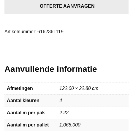
light
OFFERTE AANVRAGEN
grey
aantal
Artikelnummer:
6162361119
Aanvullende informatie
Afmetingen
122.00 × 22.80 cm
Aantal kleuren
4
Aantal m per pak
2.22
Aantal m per pallet
1.068.000