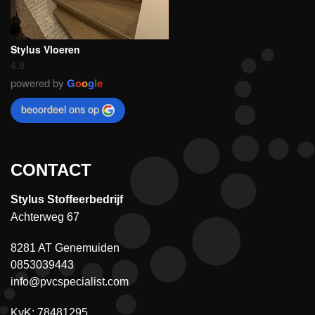
Stylus Vloeren
4.9
powered by
G
o
o
g
l
e
beoordeel ons op
CONTACT
Stylus Stoffeerbedrijf
Achterweg 67
8281 AT Genemuiden
0853039443
info@pvcspecialist.com
KvK: 78481295