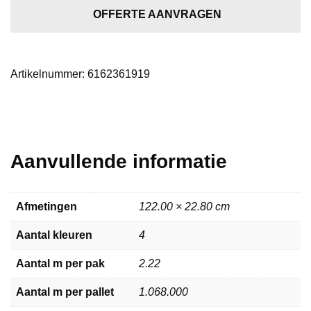
dark
OFFERTE AANVRAGEN
grey
aantal
Artikelnummer:
6162361919
Aanvullende informatie
Afmetingen
122.00 × 22.80 cm
Aantal kleuren
4
Aantal m per pak
2.22
Aantal m per pallet
1.068.000