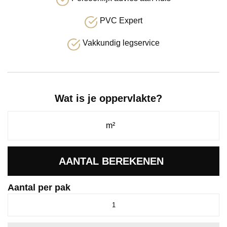
PVC Expert
Vakkundig legservice
Wat is je oppervlakte?
AANTAL BEREKENEN
Aantal per pak
Supremo
click
SRC