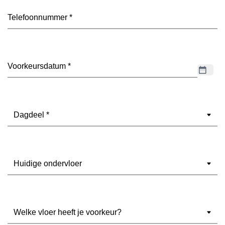
Telefoon
(Vereist)
Datum
(Vereist)
Dagdeel
(Vereist)
Ondervloer
(Vereist)
Welke
vloer