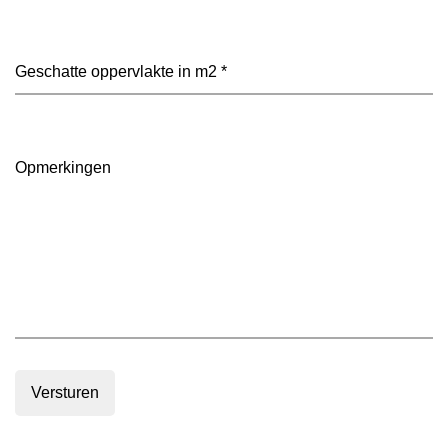
heeft
je
voorkeur?
Geschatte
(Vereist)
oppervlakte
in
m2
(Vereist)
Opmerkingen
Versturen