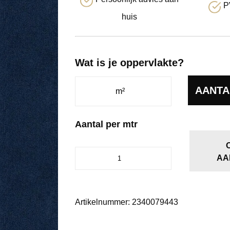
P
huis
Wat is je oppervlakte?
AANTA
Aantal per mtr
Charmant
AA
nachtblauw
0794
aantal
Artikelnummer:
2340079443