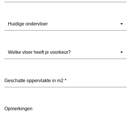
Ondervloer
(Vereist)
Welke
vloer
heeft
je
voorkeur?
Geschatte
(Vereist)
oppervlakte
in
m2
(Vereist)
Opmerkingen