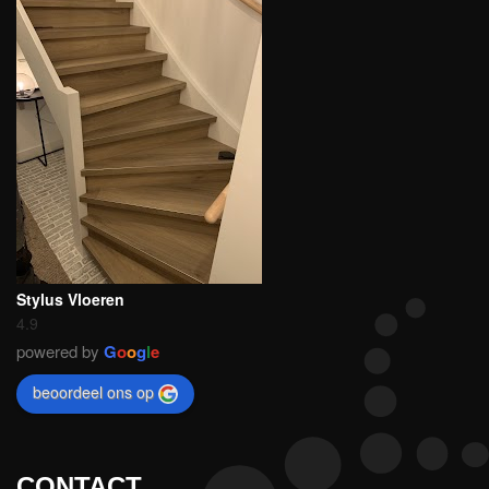
Stylus Vloeren
4.9
powered by
G
o
o
g
l
e
beoordeel ons op
CONTACT