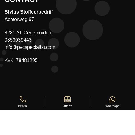
Stylus Stoffeerbedrijf
Achterweg 67
8281 AT Genemuiden
0853039443
info@pvcspecialist.com
KvK: 78481295
Offerte
Whatsapp
Bellen
Copyright ©
Stylus Vloeren
2026