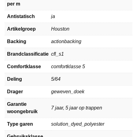
per m
Antistatisch
ja
Artikelgroep
Houston
Backing
actionbacking
Brandclassificatie
cfl_s1
Comfortklasse
comfortklasse 5
Deling
5/64
Drager
geweven_doek
Garantie
7 jaar, 5 jaar op trappen
woongebruik
Type garen
solution_dyed_polyester
Gebruiksklasse