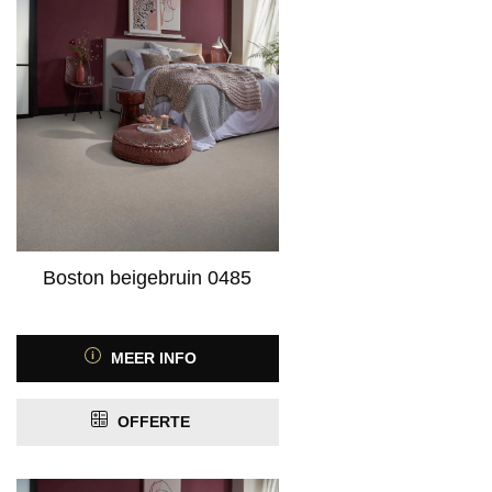
Product Kleurspectrum
Product Motief
Boston beigebruin 0485
Product Antislip
MEER INFO
Product Antistatisch
OFFERTE
ja
(53)
Product Contactgeluidreductie