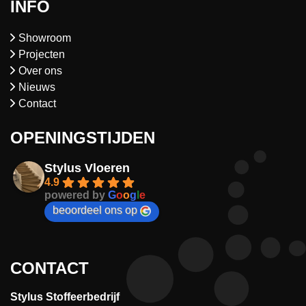
INFO
Showroom
Projecten
Over ons
Nieuws
Contact
OPENINGSTIJDEN
Stylus Vloeren
4.9
powered by
G
o
o
g
l
e
beoordeel ons op
CONTACT
Stylus Stoffeerbedrijf