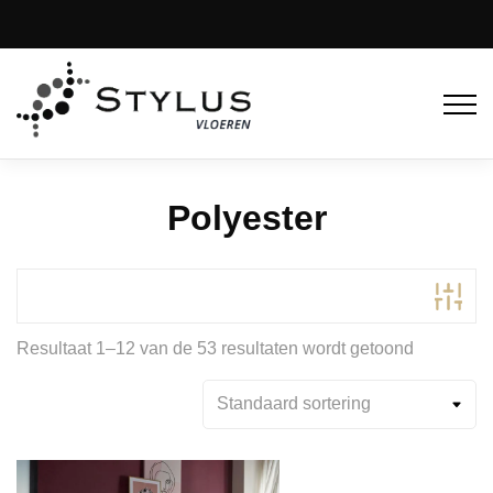
Polyester
Resultaat 1–12 van de 53 resultaten wordt getoond
Product Kleur
Product Kleurfamilie