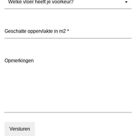
vloer
heeft
je
voorkeur?
Geschatte
(Vereist)
oppervlakte
in
m2
(Vereist)
Opmerkingen
Versturen